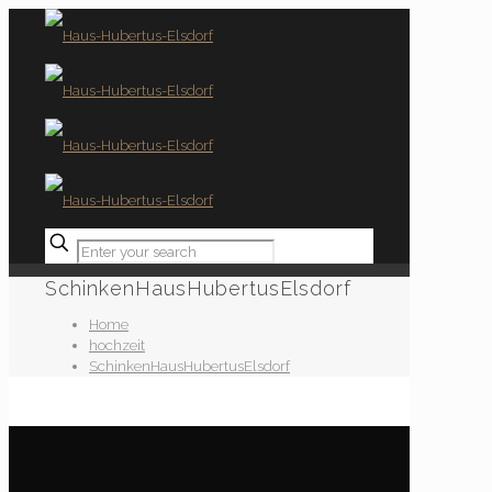
✕
SchinkenHausHubertusElsdorf
Home
hochzeit
SchinkenHausHubertusElsdorf